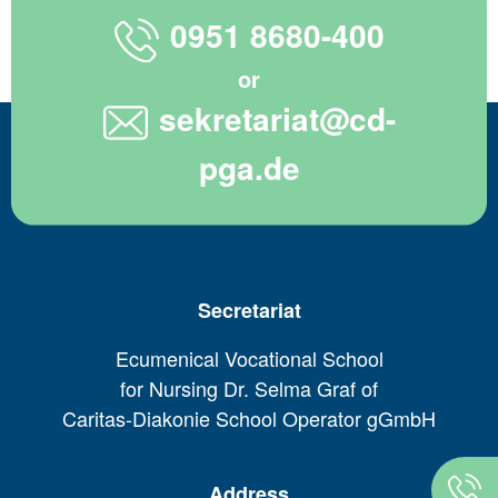
0951 8680-400
or
sekretariat@cd-
pga.de
Secretariat
Ecumenical Vocational School
for Nursing Dr. Selma Graf of
Caritas-Diakonie School Operator gGmbH
Address