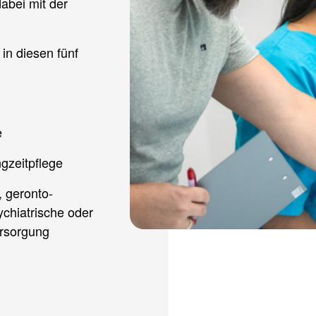
dabei mit der
in diesen fünf
e
gzeitpflege
, geronto-
ychiatrische oder
ersorgung