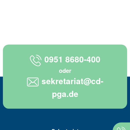
0951 8680-400
oder
sekretariat@cd-
pga.de