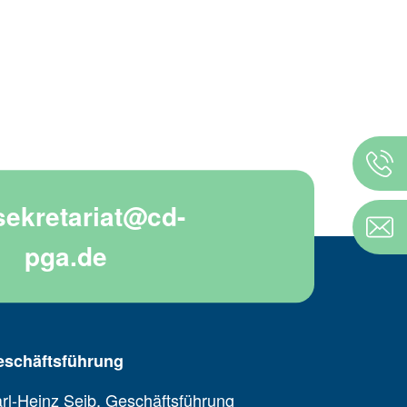
sekretariat@cd-
pga.de
eschäftsführung
rl-Heinz Seib, Geschäftsführung