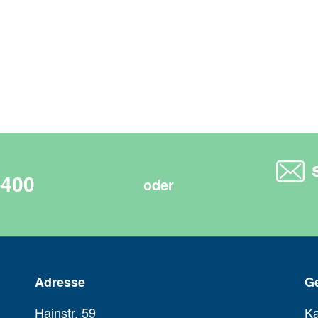
-400
oder
Adresse
G
Hainstr. 59
Ka