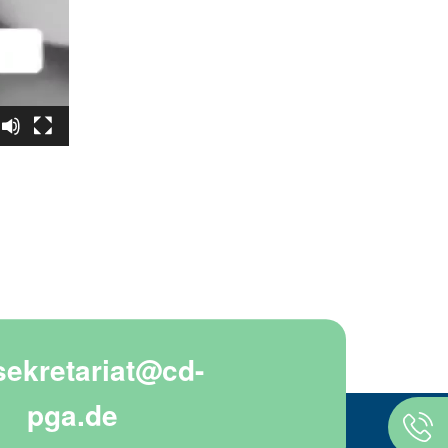
sekretariat@cd-
pga.de