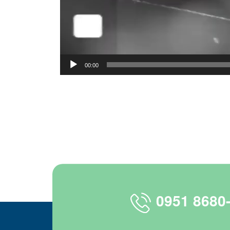
00:00
0951 8680