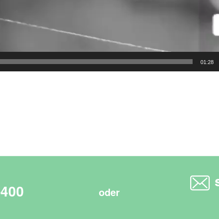
01:28
-400
oder